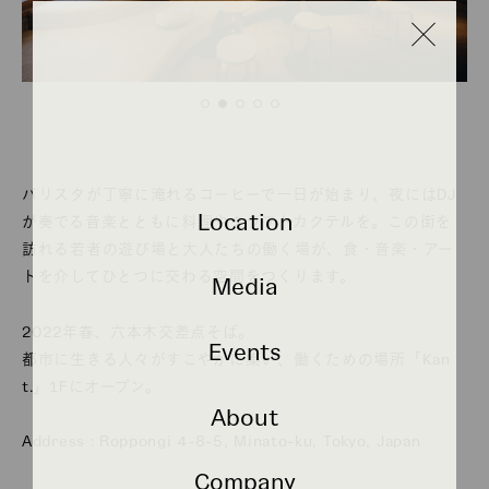
バリスタが丁寧に淹れるコーヒーで一日が始まり、夜にはDJ
Location
が奏でる音楽とともに料理やクラフトカクテルを。この街を
訪れる若者の遊び場と大人たちの働く場が、食・音楽・アー
トを介してひとつに交わる空間をつくります。
Media
2022年春、六本木交差点そば。
Events
都市に生きる人々がすこやかに集い、働くための場所「Kan
t.」1Fにオープン。
About
Address : Roppongi 4-8-5, Minato-ku, Tokyo, Japan
Company