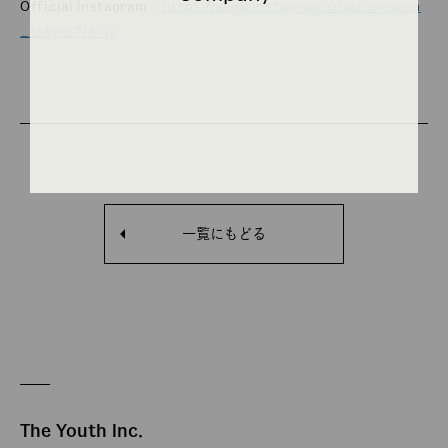
Official Instagram：
https://www.instagram.com/common
_tokyo/?hl=ja
一覧にもどる
The Youth Inc.