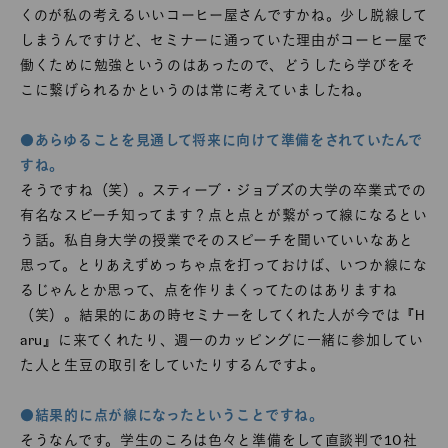
くのが私の考えるいいコーヒー屋さんですかね。少し脱線して
しまうんですけど、セミナーに通っていた理由がコーヒー屋で
働くために勉強というのはあったので、どうしたら学びをそ
こに繋げられるかというのは常に考えていましたね。
●あらゆることを見通して将来に向けて準備をされていたんで
すね。
そうですね（笑）。スティーブ・ジョブズの大学の卒業式での
有名なスピーチ知ってます？点と点とが繋がって線になるとい
う話。私自身大学の授業でそのスピーチを聞いていいなあと
思って。とりあえずめっちゃ点を打っておけば、いつか線にな
るじゃんとか思って、点を作りまくってたのはありますね
（笑）。結果的にあの時セミナーをしてくれた人が今では『H
aru』に来てくれたり、週一のカッピングに一緒に参加してい
た人と生豆の取引をしていたりするんですよ。
●結果的に点が線になったということですね。
そうなんです。学生のころは色々と準備をして直談判で10社