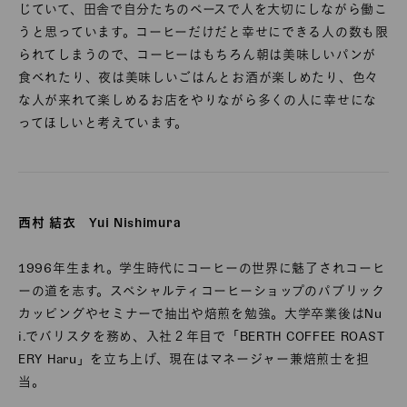
じていて、田舎で自分たちのペースで人を大切にしながら働こ
うと思っています。コーヒーだけだと幸せにできる人の数も限
られてしまうので、コーヒーはもちろん朝は美味しいパンが
食べれたり、夜は美味しいごはんとお酒が楽しめたり、色々
な人が来れて楽しめるお店をやりながら多くの人に幸せにな
ってほしいと考えています。
西村 結衣 Yui Nishimura
1996年生まれ。学生時代にコーヒーの世界に魅了されコーヒ
ーの道を志す。スペシャルティコーヒーショップのパブリック
カッピングやセミナーで抽出や焙煎を勉強。大学卒業後はNu
i.でバリスタを務め、入社２年目で「BERTH COFFEE ROAST
ERY Haru」を立ち上げ、現在はマネージャー兼焙煎士を担
当。