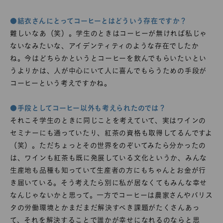
●結衣さんにとってコーヒーとはどういう存在ですか？
難しいなあ（笑）。学生のときはコーヒーが無ければ私じゃ
ないなみたいな、アイデンティティのような存在でしたか
ね。今はどちらかというとコーヒーを飲んでもらいたいとい
うよりかは、人が中心にいて人に喜んでもらうための手段が
コーヒーという考えですかね。
●手段としてコーヒー以外も考えられたのでは？
それこそ学生のときに同じことを考えていて、実はワインの
セミナーにも通っていたり、紅茶の資格も取得してるんですよ
（笑）。ただちょっとその世界をのぞいてみたら分かったの
は、ワインも紅茶も既に発展している文化というか、みんな
生産地も品種も知っていて生産者の方にもちゃんとお金が行
き届いている。そう考えたら別に私が居なくてもみんな幸せ
なんじゃないかと思って。一方でコーヒーは農家さんやバリス
タの労働環境とかまだまだ解決すべき課題がたくさんあっ
て、それを解決することで誰かが幸せになれるのならと思