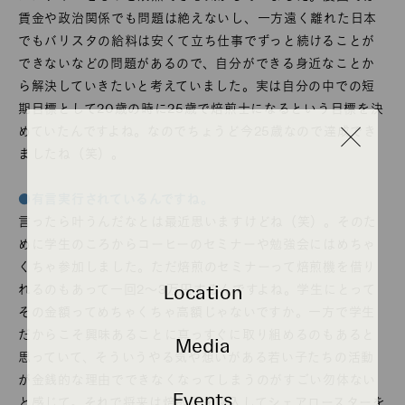
賃金や政治関係でも問題は絶えないし、一方遠く離れた日本
でもバリスタの給料は安くて立ち仕事でずっと続けることが
できないなどの問題があるので、自分ができる身近なことか
ら解決していきたいと考えていました。実は自分の中での短
期目標として20歳の時に25歳で焙煎士になるという目標を決
めていたんですよね。なのでちょうど今25歳なので達成でき
ましたね（笑）。
●有言実行されているんですね。
言ったら叶うんだなとは最近思いますけどね（笑）。そのた
めに学生のころからコーヒーのセミナーや勉強会にはめちゃ
くちゃ参加しました。ただ焙煎のセミナーって焙煎機を借り
Location
れるのもあって一回2〜3万円するんですよね。学生にとって
その金額ってめちゃくちゃ高額じゃないですか。一方で学生
だからこそ興味あることに真っすぐに取り組めるのもあると
Media
思っていて、そういうやる気や想いがある若い子たちの活動
が金銭的な理由でできなくなってしまうのがすごい勿体ない
Events
と感じて。それで将来は焙煎機を購入してシェアロースターを