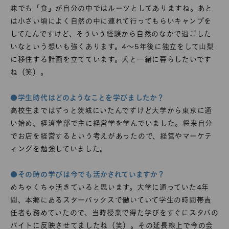
味でも「食」が自分の中ではルーツとしてありますね。あと
は小さい頃によく自然の中に連れて行ってもらいキャンプを
してたんですけど、そういう経験から自然のなかで過ごした
いなという想いも強くあります。4〜5年後に独立をして山梨
に移住する計画を立てています。犬と一緒に暮らしたいです
ね（笑）。
●学生時代はどのようなことを学びましたか？
高校生まではずっと茨城にいたんですけど大学から東京に通
い始め、経済学部で主に経営学を学んでいました。将来自分
でお店を経営するという考えがあったので、経営やマーケテ
ィングを勉強していました。
●その時の学びは今でも活かされていますか？
めちゃくちゃ活きていると思います。大学に通っていた4年
間、本郷にあるスターバックスで働いていて学生の時間帯責
任者も務めていたので、当時授業で得た学びをすぐにスタバの
バイトに反映させてましたね（笑）。その延長線上で今の会