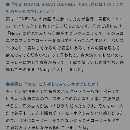
●『Nui. HOSTEL & BAR LOUNGE』との出会いはどのような
ものだったのでしょうか？
実は『ONIBUS』の講座でお会いした方が当時、蔵前の『Nu
i.』でバリスタをされている方だったんです。そのご縁もあり
『Nui.』に訪れてみたら空間がすごいカッコよくて。その時は
エアロプレスでコーヒーを淹れてもらったんですけど、バリス
タの方に「美味しくなるので表面にあるオイルの膜を崩して
飲んでみてくださいね」って言われて。自家焙煎でもないのに
コーヒーに対して誠意があって、丁寧で優しいし素敵だなと感
動してそのまま『Nui.』に入社しました。
●実際に『Nui』に入社してみていかがでしたか？
もともと宿泊業として海外のバックパッカーも多く滞在して
いるような施設なので、スタッフのみんなも大半が英語を話
せるし、海外志向が強い人ばかりだったんです。そんな中一人
だけ英語もほとんど喋れずコーヒーオタクみたいな感じだった
ので、自分はコーヒーしかできないからこそコーヒーを全力
で頑張ろうと思いながら働いていましたね。