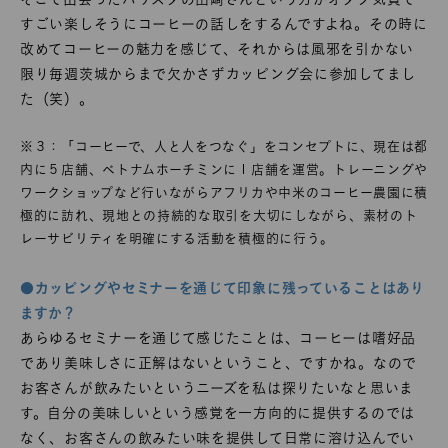
すごい楽しそうにコーヒーの話しをするんですよね。その時に
改めてコーヒーの魅力を感じて、それからは風邪を引かない
限り毎週茨城からまで欠かさずカッピング会に参加してまし
た（笑）。
※３：「コーヒーで、人と人をつなぐ」をコンセプトに、現在は都
内に５店舗、ベトナムホーチミンに１店舗を運営。トレーニングや
ワークショップなど行いながらアフリカや中米のコーヒー農園に積
極的に訪れ、現地との持続的な取引を大切にしながら、素材のト
レーサビリティを明確にする活動を積極的に行う。
●カッピングやセミナーを通じて印象に残っていることはあり
ますか？
あらゆるセミナーを通じて感じたことは、コーヒーは嗜好品
であり美味しさに正解はないということ、ですかね。なので
お客さんが飲みたいというニーズを私は探りたいなと思いま
す。自分の美味しいという感覚を一方向的に提供するのでは
なく、お客さんの飲みたい味を提供して日常に溶け込んでい