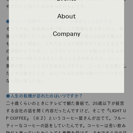
やりたいと思ったのがきっかけなんです。
About
●そういう経緯でシェアローストを事業化したのですね。
そうですね。私自身お金で苦しんだ経験もありましたし、勉
Company
強して焙煎したいのに学生という理由で個人のお店で雇って
もらえない現状と、入れたところで焙煎させてもらえるまで
の時間がとても長い。エスプレッソマシンを触らせてもらえ
るまで2〜3年かかるみたいなことも全然あるので。コーヒー
業界の難しいところでもあるんですけど、コーヒーを仕事にし
たときの働きにくさ、みたいなものは取り除いていくべきだ
なと思いましたね。
●人生の転機が訪れたのはいつですか？
二十歳くらいのときにテレビで観た番組で、25歳以下が経営
する会社の話を聞く内容だったんですけど、そこで『LIGHT U
P COFFEE』（※２）というコーヒー屋さんが出てて。フルー
ティーなコーヒーの話をしていたんです。コーヒーは苦い飲み
物だと思っていたからとても衝撃を受けて、それですぐ次の日