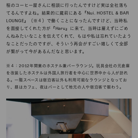
程のコーヒー屋さんに相談に行ったんですけど実は全社落ち
てるんですよね。結果的に蔵前にある『Nui. HOSTEL & BAR
LOUNGE』（※４）で働くことになったんですけど、当時私
を面接してくれた方が『Haru』に来て、当時は雇えずにごめ
んねみたいなことを伝えてくれて、もはや私は忘れていたよう
なことだったのですが、そういう再会がすごい嬉しくて全部
が繋がって今があるんだなと思います。
※４：2012年開業のホステル兼バーラウンジ。玩具会社の元倉庫
を改装したホステルは外国人旅行者を中心に世界中から人が訪れ
る。一階スペースは宿泊客以外も利用可能なラウンジとなってお
り、昼はカフェ、夜はバーとして地元の人や宿泊客で賑わう。