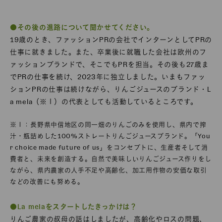
●その後の進路について聞かせてください。
19歳のとき、ファッションPRの会社でインターンとしてPRの
仕事に就きました。また、卒業後に就職した会社は欧州のフ
ァッションブランドで、そこでもPRを担当。その後も27歳ま
でPRの仕事を続け、2023年に独立しました。いまもファッ
ションPRの仕事は続けながら、りんごジュースのブランド・L
a mela（※１）の代表としても活動しているところです。
※１：長野県中信地区の同一畑のりんごのみを使用し、県内で搾
汁・瓶詰めした100%ストレートりんごジュースブランド。「You
r choice made future of us」をコンセプトに、生産者そして消
費者と、未来を創造する。自然で美味しいりんごジュース作りをし
ながら、県内農家の人手不足や高齢化、加工用作物の安価な取引
などの改善にも努める。
●La melaをスタートしたきっかけは？
りんご農家の叔母の話はしましたが、高齢化やロスの問題、