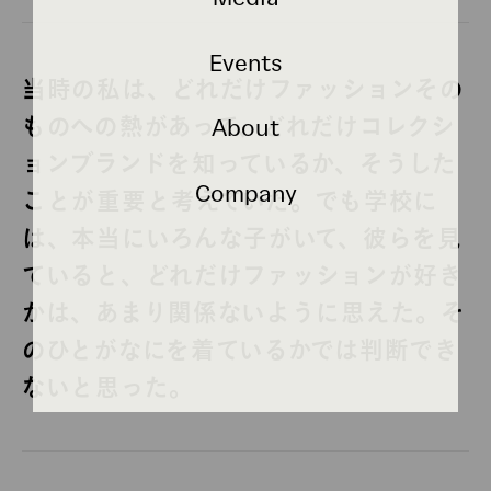
Events
当時の私は、どれだけファッションその
ものへの熱があって、どれだけコレクシ
About
ョンブランドを知っているか、そうした
Company
ことが重要と考えていた。でも学校に
は、本当にいろんな子がいて、彼らを見
ていると、どれだけファッションが好き
かは、あまり関係ないように思えた。そ
のひとがなにを着ているかでは判断でき
ないと思った。