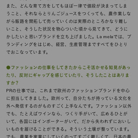
また、どんな育て方をしてもほぼ一律で値段が決まってしま
うこと、それならとりんごジュースをつくっても、農作業しな
がら販路を開拓して売っていくのは実際のところかなり難し
いこと、そうした状況を物心ついた頃から見てきて、どうに
かしたいと思いブランドを立ち上げました。La melaでは、ブ
ランディングをはじめ、経営、生産管理まですべてをひとり
でおこなっています。
●ファッションの仕事をしてきたからこそ活かせる知見があっ
たり、反対にギャップを感じていたり、そうしたことはありま
すか？
PRの仕事では、これまで欧州のファッションブランドを中心
に担当してきました。欧州って、自分たちが持っている文化を
外へ発信するのがものすごく上手なんです。ファッション以外
でも、たとえばワインなら、つくり手がいて、広めるひとが
いて、各国にはインポーターがいて、だから失われずにおいし
いものを届けることができる。そういう土壌が整っています。
でも、農業を家業にしていくのってすごく難しくて、日本の農