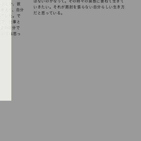
はないのかなって。その時々の直感に委ねて生きて
遊ぶとか、彼
いきたい。それが肩肘を張らない自分らしい生き方
と考えて、自分
だと思っている。
していた。で
味で、仕事と
ままの自分で
、いまは思っ