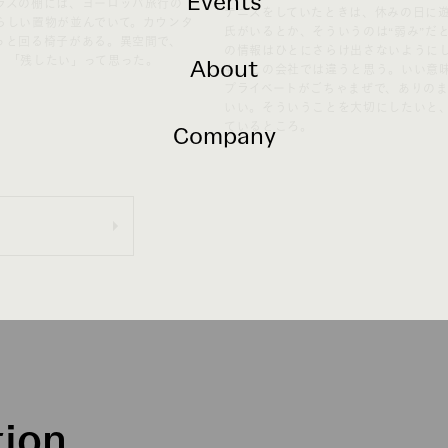
Events
ラスの棚には、ヨーロッパ旅行の
テニスをしていたときは、休みの日に
らしい置物が並んでいて。カウンタ
氏がいるとか、そういうのは“弱み”だ
っと回る椅子がある。異空間で、
の情報はひとにさらけ出さないように
About
。「残したい」って思った。
も、この会社では違うと思う。いい意
プライベートがごちゃまぜで、ありの
いい。そういうことを大切にしたいと
ているところ。
Company
tion