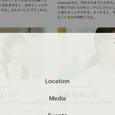
やっぱり、まずは自分が笑顔にな
Commonでは、自分のままでいられる
う姿を見せると、自然とこっちの
を挟んではいるけれど、ひととひとと
くれる。みんなついてきてくれる。
と接することができる。そうすると、
るごと自分の時間になる。
2026.02.01
Location
3【EAT】
CHAPTER vol.52【EAT】
 (23)
加藤 裕美 (29)
Media
 スタッフ／paroma店主
PART COFFEE ROASTE
ャー
好き。床がタイル模様で、窓はス