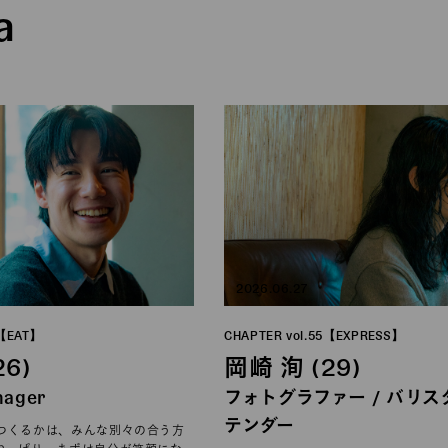
a
2026.06.27
6【EAT】
CHAPTER vol.55【EXPRESS】
26)
岡崎 洵 (29)
nager
フォトグラファー / バリ
テンダー
つくるかは、みんな別々の合う方