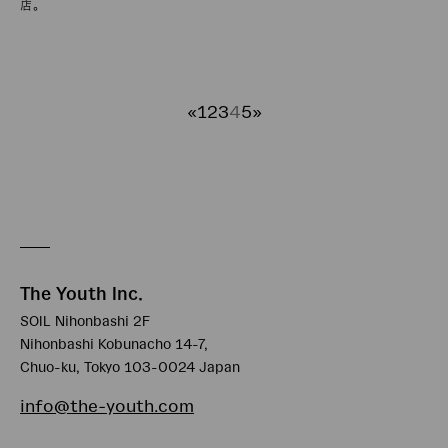
店。
«
1
2
3
4
5
»
The Youth Inc.
SOIL Nihonbashi 2F
Nihonbashi Kobunacho 14-7,
Chuo-ku, Tokyo 103-0024 Japan
info@the-youth.com