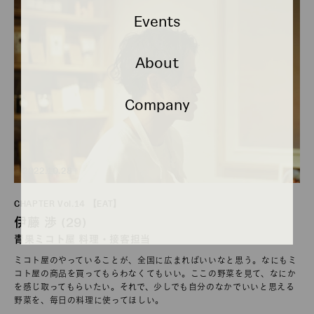
Events
About
Company
2022.10.28
CHAPTER Vol.14 【EAT】
伊藤 渉 (29)
青果ミコト屋 料理・接客担当
ミコト屋のやっていることが、全国に広まればいいなと思う。なにもミ
コト屋の商品を買ってもらわなくてもいい。ここの野菜を見て、なにか
を感じ取ってもらいたい。それで、少しでも自分のなかでいいと思える
野菜を、毎日の料理に使ってほしい。