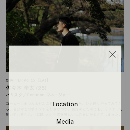
2022.12.01
CHAPTER Vol.15 【EAT】
佐々木 奎太 (25)
バリスタ／Common マネージャー
Location
コーヒーにまつわるぜんぶをやってみたかった。ひと通りやってみてか
ら、自分がどのポイントを好きなのか、見定めるためにも。そうやって
動いているうち、“就職”という選択肢はいつのまにか消えてしまった。
Media